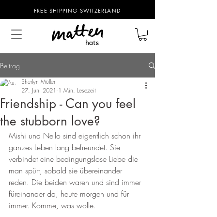
FREE SHIPPING SWITZERLAND
Beitrag
Sherlyn Müller
27. Juni 2021
1 Min. Lesezeit
Friendship - Can you feel
the stubborn love?
Mishi und Nello sind eigentlich schon ihr 
ganzes Leben lang befreundet. Sie 
verbindet eine bedingungslose Liebe die 
man spürt, sobald sie übereinander 
reden. Die beiden waren und sind immer 
füreinander da, heute morgen und für 
immer. Komme, was wolle.