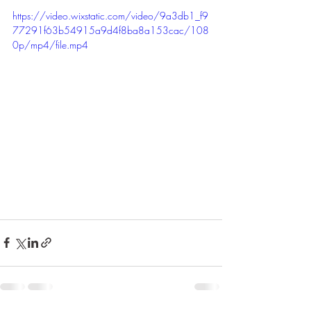
https://video.wixstatic.com/video/9a3db1_f9
77291f63b54915a9d4f8ba8a153cac/108
0p/mp4/file.mp4