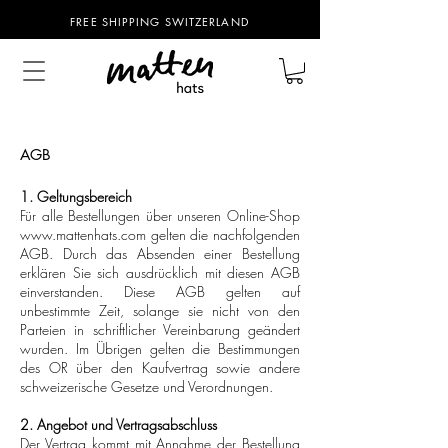
FREE SHIPPING SWITZERLAND
AGB
1. Geltungsbereich
Für alle Bestellungen über unseren Online-Shop
www.mattenhats.com
gelten die nachfolgenden
AGB. Durch das Absenden einer Bestellung
erklären Sie sich ausdrücklich mit diesen AGB
einverstanden. Diese AGB gelten auf
unbestimmte Zeit, solange sie nicht von den
Parteien in schriftlicher Vereinbarung geändert
wurden. Im Übrigen gelten die Bestimmungen
des OR über den Kaufvertrag sowie andere
schweizerische Gesetze und Verordnungen.
2. Angebot und Vertragsabschluss
Der Vertrag kommt mit Annahme der Bestellung