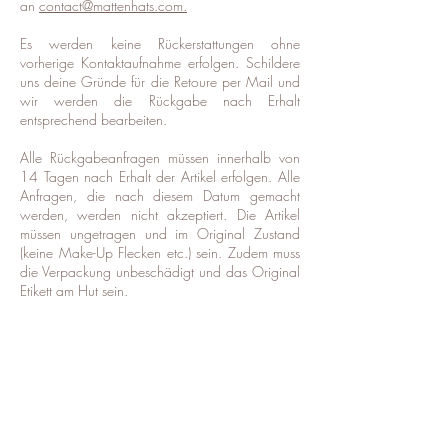
an
contact@mattenhats.com.
Es werden keine Rückerstattungen ohne
vorherige Kontaktaufnahme erfolgen. Schildere
uns deine Gründe für die Retoure per Mail und
wir werden die Rückgabe nach Erhalt
entsprechend bearbeiten.
Alle Rückgabeanfragen müssen innerhalb von
14 Tagen nach Erhalt der Artikel erfolgen. Alle
Anfragen, die nach diesem Datum gemacht
werden, werden nicht akzeptiert. Die Artikel
müssen ungetragen und im Original Zustand
(keine Make-Up Flecken etc.) sein. Zudem muss
die Verpackung unbeschädigt und das Original
Etikett am Hut sein.
Kunden müssen die Kosten für die Rücksendung
tragen (es sei denn, der Artikel wird von uns als
fehlerhaft eingestuft). Wir empfehlen, einen
verfolgbaren Service für den Versand der
Rücksendung zu nutzen, um das Risiko von
Diebstahl oder verlorenen Paketen zu verringern.