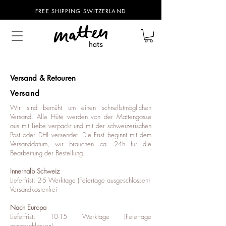
FREE SHIPPING SWITZERLAND
Versand & Retouren
Versand
Wir sind bemüht um einen schnellstmöglichen
Versand. Alle Hüte werden von der Mattengasse
aus mit Liebe verpackt und mit der schweizerischen
Post oder DHL versendet. Die Frist beginnt mit dem
Versanddatum, wir brauchen ca. 24h für die
Bearbeitung der Bestellung.
Innerhalb Schweiz
Lieferfrist: 2-5 Werktage (Feiertage ausgeschlossen)
Versandkostenfrei
Nach Europa
Lieferfrist: 10-15 Werktage (Feiertage
ausgeschlossen)